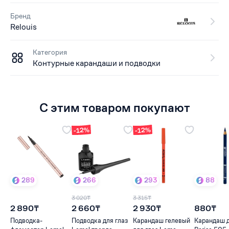
Бренд
Relouis
Категория
Контурные карандаши и подводки
С этим товаром покупают
-12%
-12%
289
266
293
88
3 020₸
3 315₸
2 890₸
2 660₸
2 930₸
880₸
Подводка-
Подводка для глаз
Карандаш гелевый
Карандаш д