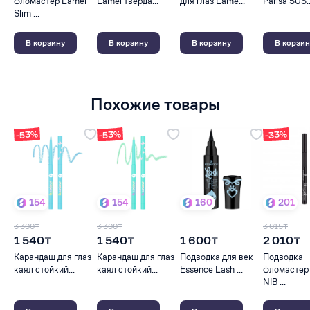
фломастер Lamel
Lamel тверда...
для глаз Lame...
Parisa 505..
Slim ...
В корзину
В корзину
В корзину
В корзин
Похожие товары
-53%
-53%
-33%
154
154
160
201
3 300₸
3 300₸
3 015₸
1 540₸
1 540₸
1 600₸
2 010₸
Карандаш для глаз
Карандаш для глаз
Подводка для век
Подводка
каял стойкий...
каял стойкий...
Essence Lash ...
фломастер
NIB ...