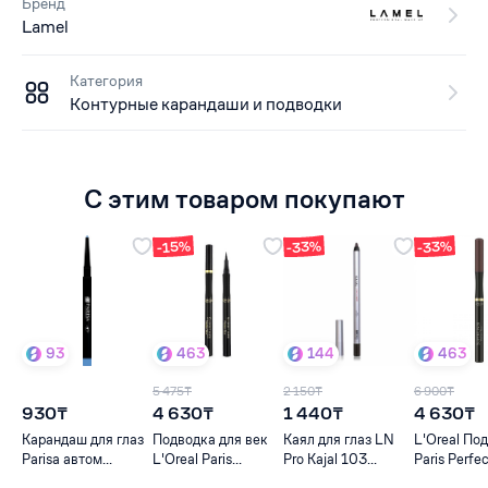
Бренд
Lamel
Категория
Контурные карандаши и подводки
С этим товаром покупают
-33%
-33%
-15%
93
463
144
463
5 475₸
2 150₸
6 900₸
930₸
4 630₸
1 440₸
4 630₸
Карандаш для глаз
Подводка для век
Каял для глаз LN
L'Oreal По
Parisa автом...
L'Oreal Paris...
Pro Kajal 103...
Paris Perfec.