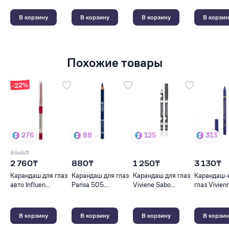
В корзину
В корзину
В корзину
В корзин
Похожие товары
-22%
276
88
125
313
3 545₸
2 760₸
880₸
1 250₸
3 130₸
Карандаш для глаз
Карандаш для глаз
Карандаш для глаз
Карандаш-
авто Influen...
Parisa 505...
Viviene Sabo...
глаз Vivienn
В корзину
В корзину
В корзину
В корзин