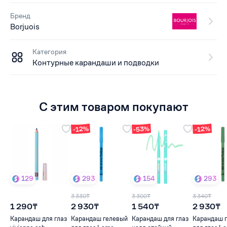
Бренд
Borjuois
Категория
Контурные карандаши и подводки
С этим товаром покупают
-53%
-12%
-12%
129
293
154
293
3 330₸
3 300₸
3 340₸
1 290₸
2 930₸
1 540₸
2 930₸
Карандаш для глаз
Карандаш гелевый
Карандаш для глаз
Карандаш 