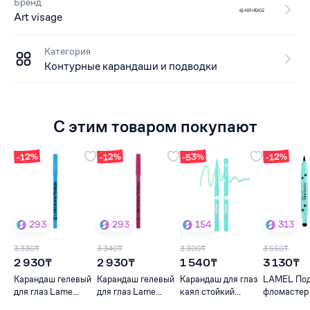
Бренд
Art visage
Категория
Контурные карандаши и подводки
С этим товаром покупают
-53%
-12%
-12%
-12%
293
293
154
313
3 330₸
3 340₸
3 300₸
3 550₸
2 930₸
2 930₸
1 540₸
3 130₸
Карандаш гелевый
Карандаш гелевый
Карандаш для глаз
LAMEL Под
для глаз Lame...
для глаз Lame...
каял стойкий...
фломастер д