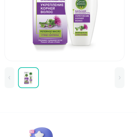
Для детей
Товары для дома
Для бровей
Тушь для бровей
Колготки и чулки
Карандаши и лайнеры для бров
Наборы и сертификаты
Помады и тинты для бровей
Набор для бровей
Окрашивание
Фиксация
Для лица
Базы и основы для макияжа
Тональные средства
BB и СС средства
Фиксаторы макияжа
Контуринг и стробинг
Пудры