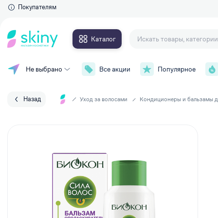
Покупателям
Каталог
Не выбрано
Все акции
Популярное
Для глаз
Макияж
Тушь для ресниц
Уход за лицом
Тени для век
Назад
Уход за волосами
Кондиционеры и бальзамы д
Контурные карандаши и
Уход за телом
подводки
Накладные ресницы
Уход за волосами
Сыворотки для ресниц и брове
Личная гигиена
Для губ
Парфюмерия
Губные помады
Аксессуары
Блески для губ
Карандаши для губ