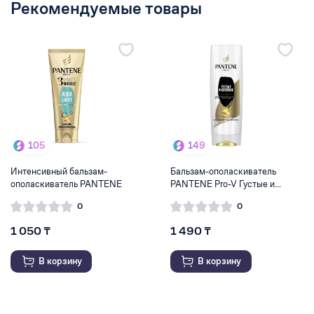
Рекомендуемые товары
105
149
Интенсивный бальзам-
Бальзам-ополаскиватель
ополаскиватель PANTENE
PANTENE Pro-V Густые и...
Pr...
0
0
1 050 ₸
1 490 ₸
В корзину
В корзину