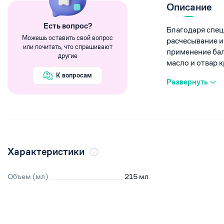
Румяна
Описание
Хайлайтеры
Eсть вопрос?
Благодаря спец
Пигменты
Можешь оставить свой вопрос
расчесывание и
или почитать, что спрашивают
применение ба
другие
масло и отвар кр
К вопросам
Развернуть
Характеристики
Объем (мл)
215 мл