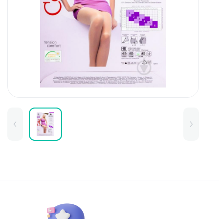
Для детей
Товары для дома
Для бровей
Тушь для бровей
Колготки и чулки
Карандаши и лайнеры для бров
Наборы и сертификаты
Помады и тинты для бровей
Набор для бровей
Окрашивание
Фиксация
Для лица
Базы и основы для макияжа
Тональные средства
BB и СС средства
Фиксаторы макияжа
Контуринг и стробинг
Пудры