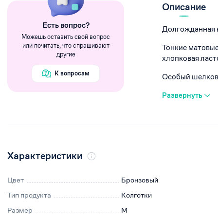
Румяна
Описание
Хайлайтеры
Eсть вопрос?
Долгожданная н
Пигменты
Можешь оставить свой вопрос
или почитать, что спрашивают
Тонкие матовы
другие
хлопковая ласт
К вопросам
Особый шелкови
Развернуть
Характеристики
Цвет
Бронзовый
Тип продукта
Колготки
Размер
M