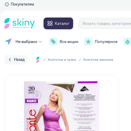
Покупателям
Каталог
Не выбрано
Все акции
Популярное
Для глаз
Макияж
Тушь для ресниц
Уход за лицом
Тени для век
Назад
Колготки и чулки
Колготки женские
Контурные карандаши и
Уход за телом
подводки
Накладные ресницы
Уход за волосами
Сыворотки для ресниц и брове
Личная гигиена
Для губ
Парфюмерия
Губные помады
Аксессуары
Блески для губ
Карандаши для губ