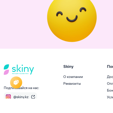
Skiny
По
О компании
Дос
Реквизиты
Опл
Подписывайся на нас:
Бон
@skiny.kz
Усл