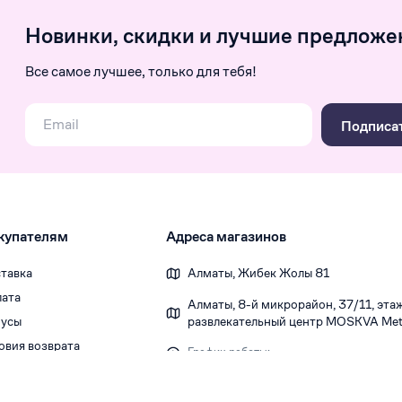
Новинки, скидки и лучшие предложе
Все самое лучшее, только для тебя!
Подписа
купателям
Адреса магазинов
тавка
Алматы, Жибек Жолы 81
ата
Алматы, 8-й микрорайон, 37/1​1, этаж 
усы
развлекательный центр MOSKVA Metr
овия возврата
График работы:
Ежедневно 10:00-22:00