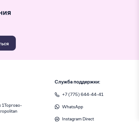
ния
ться
Служба поддержки:
+7 (775) 644-44-41
1 ​Торгово-
WhatsApp
opolitan
Instagram Direct
info@skiny.kz