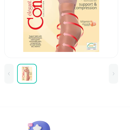
Для детей
Товары для дома
Для бровей
Тушь для бровей
Колготки и чулки
Карандаши и лайнеры для бров
Наборы и сертификаты
Помады и тинты для бровей
Набор для бровей
Окрашивание
Фиксация
Для лица
Базы и основы для макияжа
Тональные средства
BB и СС средства
Фиксаторы макияжа
Контуринг и стробинг
Пудры