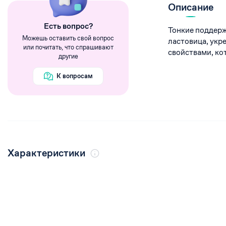
Румяна
Описание
Хайлайтеры
Eсть вопрос?
Тонкие поддер
Пигменты
Можешь оставить свой вопрос
ластовица, ук
или почитать, что спрашивают
свойствами, ко
другие
К вопросам
Характеристики