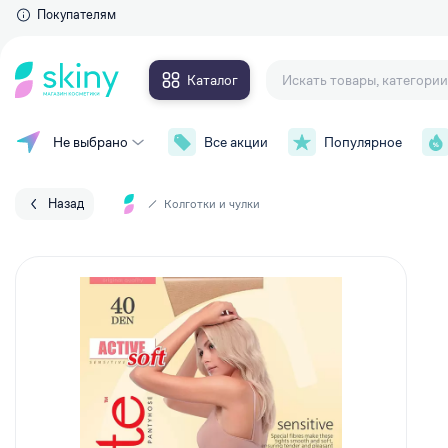
Покупателям
Каталог
Не выбрано
Все акции
Популярное
Для глаз
Макияж
Тушь для ресниц
Уход за лицом
Тени для век
Назад
Колготки и чулки
Контурные карандаши и
Уход за телом
подводки
Накладные ресницы
Уход за волосами
Сыворотки для ресниц и брове
Личная гигиена
Для губ
Парфюмерия
Губные помады
Аксессуары
Блески для губ
Карандаши для губ