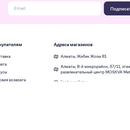
Подписа
купателям
Адреса магазинов
тавка
Алматы, Жибек Жолы 81
ата
Алматы, 8-й микрорайон, 37/1​1, этаж 
усы
развлекательный центр MOSKVA Metr
овия возврата
График работы:
Ежедневно 10:00-22:00
Политика конфиденциальности
Публичная оферта