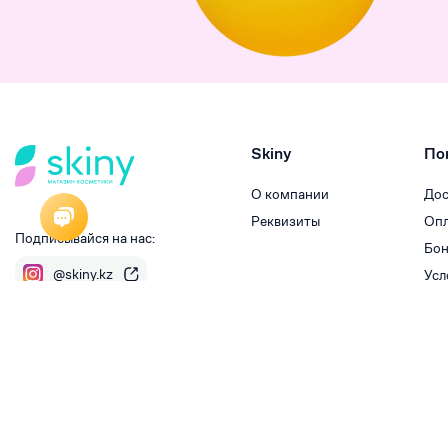
Skiny
По
О компании
Дос
Реквизиты
Опл
Подписывайся на нас:
Бон
@skiny.kz
Усл
© ТОО Skiny 2026