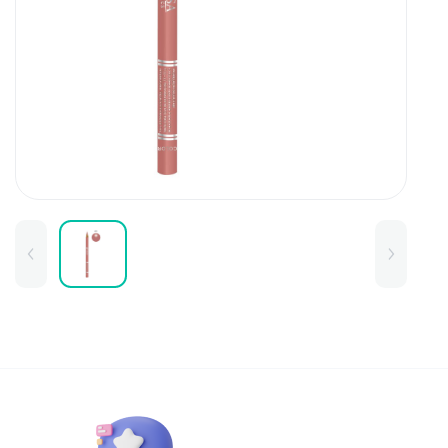
Для детей
Товары для дома
Для бровей
Тушь для бровей
Колготки и чулки
Карандаши и лайнеры для бров
Наборы и сертификаты
Помады и тинты для бровей
Набор для бровей
Окрашивание
Фиксация
Для лица
Базы и основы для макияжа
Тональные средства
BB и СС средства
Фиксаторы макияжа
Контуринг и стробинг
Пудры