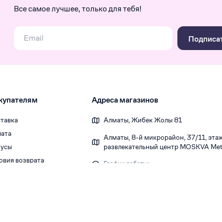
Все самое лучшее, только для тебя!
Подписа
купателям
Адреса магазинов
тавка
Алматы, Жибек Жолы 81
ата
Алматы, 8-й микрорайон, 37/1​1, этаж 
усы
развлекательный центр MOSKVA Metr
овия возврата
График работы:
Ежедневно 10:00-22:00