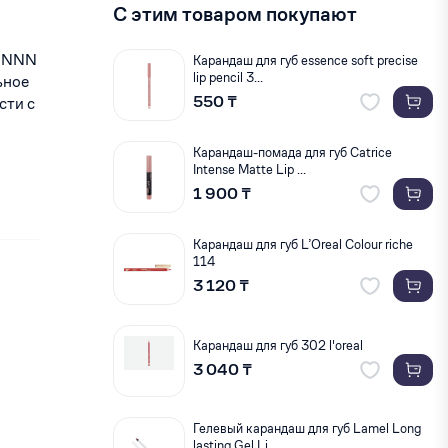
С этим товаром покупают
е NNN
Карандаш для губ essence soft precise
lip pencil 3...
ьное
550 ₸
сти с
Карандаш-помада для губ Catrice
Intense Matte Lip ...
1 900 ₸
Карандаш для губ L’Oreal Colour riche
114
3 120 ₸
Карандаш для губ 302 l'oreal
3 040 ₸
Гелевый карандаш для губ Lamel Long
lasting Gel Li...