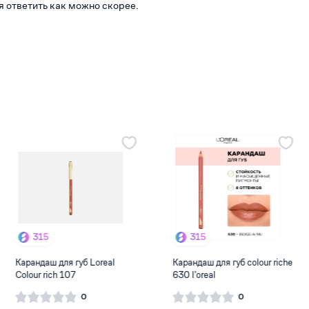
я ответить как можно скорее.
315
93
Карандаш для губ colour riche
Карандаш для губ Parisa
630 l’oreal
автоматический №207
0
0