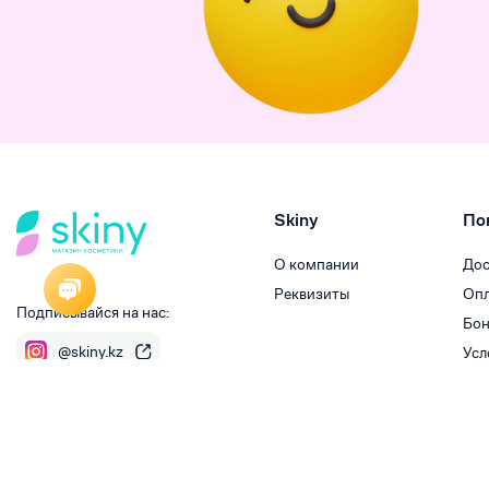
Skiny
По
О компании
Дос
Реквизиты
Опл
Подписывайся на нас:
Бон
@skiny.kz
Усл