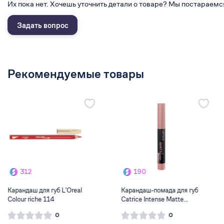
Их пока нет. Хочешь уточнить детали о товаре? Мы постараемс
Задать вопрос
Рекомендуемые товары
190
315
Карандаш-помада для губ
Карандаш для губ Loreal
Catrice Intense Matte...
Colour rich 107
0
0