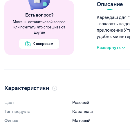
Румяна
Описание
Хайлайтеры
Eсть вопрос?
Карандаш для г
Пигменты
Можешь оставить свой вопрос
- заказать на 
или почитать, что спрашивают
приложение Утк
другие
удобными интерв
К вопросам
Развернуть
Характеристики
Цвет
Розовый
Тип продукта
Карандаш
Финиш
Матовый