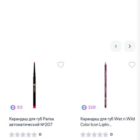
-18%
158
216
Карандаш для губ Wet n Wild
Гелевый карандаш для губ
Color Icon Liplin...
Lamel Long lasting G...
0
0