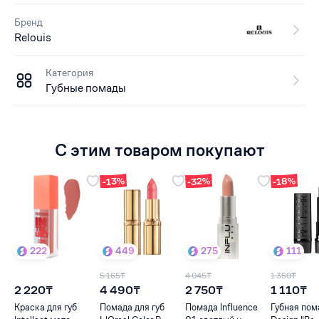
Бренд
Relouis
Категория
Губные помады
С этим товаром покупают
-32%
-18%
-13%
222
449
275
111
5 165₸
4 045₸
1 350₸
2 220₸
4 490₸
2 750₸
1 110₸
Краска для губ
Помада для губ
Помада Influence
Губная пом