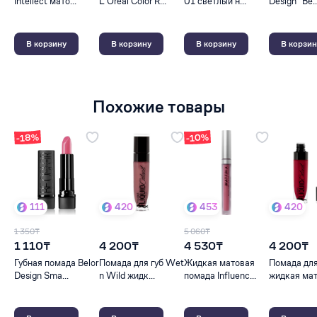
Intellect мато...
L'Oreal Color R...
01 светлый н...
Design "Be..
В корзину
В корзину
В корзину
В корзин
Похожие товары
-18%
-10%
111
420
453
420
1 350₸
5 060₸
1 110₸
4 200₸
4 530₸
4 200₸
Губная помада Belor
Помада для губ Wet
Жидкая матовая
Помада для
Design Sma...
n Wild жидк...
помада Influenc...
жидкая мато