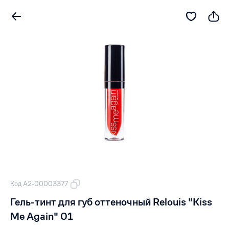
Код А2-00003377
Гель-тинт для губ оттеночный Relouis "Kiss
Me Again" 01