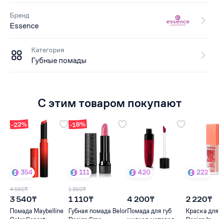
Бренд
Essence
Категория
Губные помады
С этим товаром покупают
-22%
-18%
354
111
420
222
4 560₸
1 350₸
3 540₸
1 110₸
4 200₸
2 220₸
Помада Maybelline
Губная помада Belor
Помада для губ
Краска для 