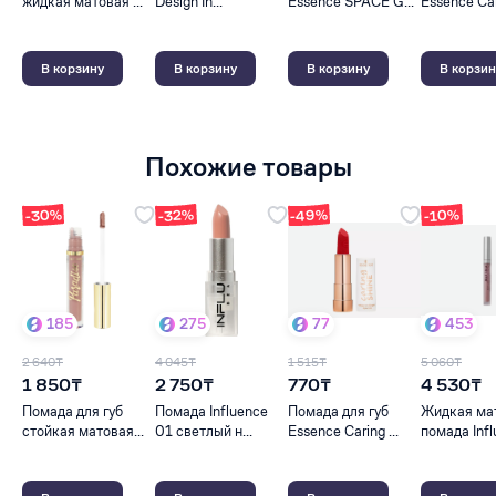
жидкая матовая ...
Design In...
Essence SPACE G...
Essence Cari
В корзину
В корзину
В корзину
В корзин
Похожие товары
-49%
-30%
-32%
-10%
185
275
77
453
2 640₸
4 045₸
1 515₸
5 060₸
1 850₸
2 750₸
770₸
4 530₸
Помада для губ
Помада Influence
Помада для губ
Жидкая ма
стойкая матовая...
01 светлый н...
Essence Caring ...
помада Influ