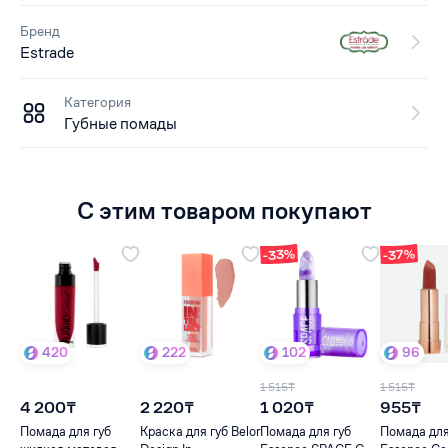
Бренд
Estrade
Категория
Губные помады
С этим товаром покупают
-33%
-37%
420
222
102
96
1 515₸
1 515₸
4 200₸
2 220₸
1 020₸
955₸
Помада для губ
Краска для губ Belor
Помада для губ
Помада для