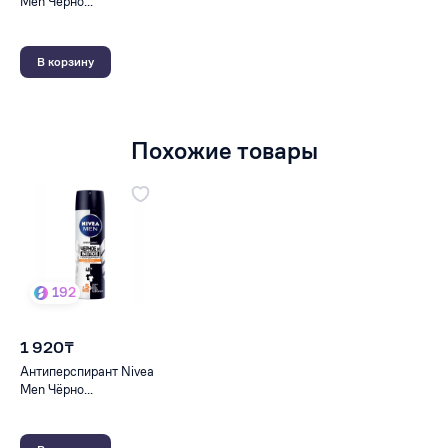
Men Чёрно...
В корзину
Похожие товары
192
1 920₸
Антиперспирант Nivea
Men Чёрно...