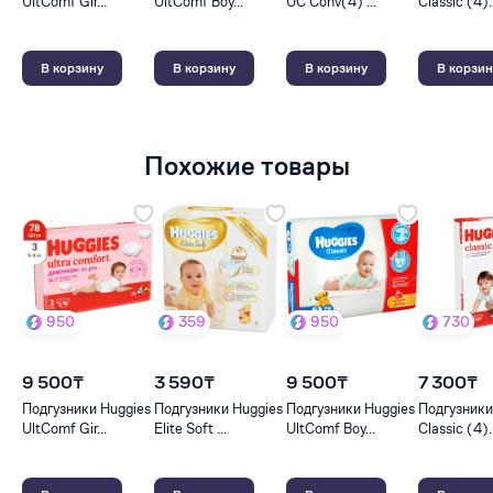
UltComf Gir...
UltComf Boy...
UC Conv(4) ...
Classic (4)..
В корзину
В корзину
В корзину
В корзин
Похожие товары
950
359
950
730
9 500₸
3 590₸
9 500₸
7 300₸
Подгузники Huggies
Подгузники Huggies
Подгузники Huggies
Подгузники
UltComf Gir...
Elite Soft ...
UltComf Boy...
Classic (4)..