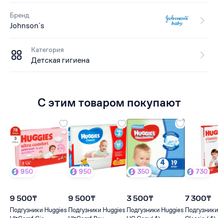
Бренд
Johnson`s
Категория
Детская гигиена
С этим товаром покупают
950
950
350
730
9 500₸
9 500₸
3 500₸
7 300₸
Подгузники Huggies
Подгузники Huggies
Подгузники Huggies
Подгузники