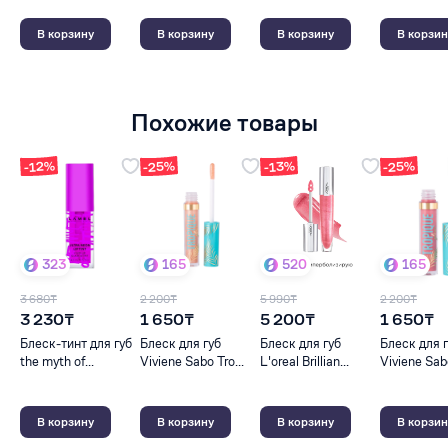
В корзину
В корзину
В корзину
В корзин
Похожие товары
-25%
-25%
-12%
-13%
323
165
520
165
3 680₸
2 200₸
5 990₸
2 200₸
3 230₸
1 650₸
5 200₸
1 650₸
Блеск-тинт для губ
Блеск для губ
Блеск для губ
Блеск для 
the myth of...
Viviene Sabo Tro...
L'oreal Brillian...
Viviene Sabo
В корзину
В корзину
В корзину
В корзин