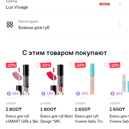
Бренд
Lux Visage
Категория
Блески для губ
С этим товаром покупают
-10%
-10%
-25%
-25%
180
180
165
165
1 990₸
2 000₸
2 200₸
2 200₸
1 800₸
1 800₸
1 650₸
1 650₸
Блеск для губ
Блеск для губ Belor
Блеск для губ
Блеск для 
«SMART GIRL» Bel...
Design "SM...
Viviene Sabo Tro...
Viviene Sabo