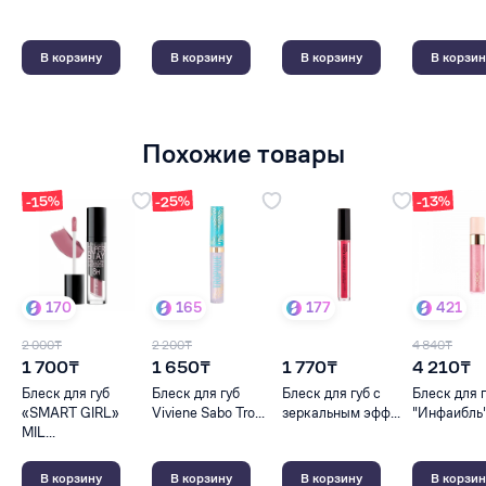
В корзину
В корзину
В корзину
В корзин
Похожие товары
-25%
-15%
-13%
170
165
177
421
2 000₸
2 200₸
4 840₸
1 700₸
1 650₸
1 770₸
4 210₸
Блеск для губ
Блеск для губ
Блеск для губ с
Блеск для 
«SMART GIRL»
Viviene Sabo Tro...
зеркальным эфф...
"Инфаибль" 
MIL...
В корзину
В корзину
В корзину
В корзин