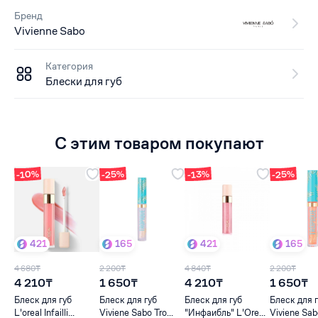
Бренд
Vivienne Sabo
Категория
Блески для губ
С этим товаром покупают
-10%
-25%
-25%
-13%
421
165
421
165
4 680₸
2 200₸
4 840₸
2 200₸
4 210₸
1 650₸
4 210₸
1 650₸
Блеск для губ
Блеск для губ
Блеск для губ
Блеск для 
L'oreal Infailli...
Viviene Sabo Tro...
"Инфаибль" L'Ore...
Viviene Sabo