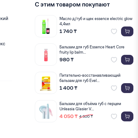
С этим товаром покупают
гкий
Масло д/губ и щек essence electric glow
4,4мл
1 740 ₸
екс
Бальзам для губ Essence Heart Core
fruity lip balm...
980 ₸
Питательно-восстанавливающий
бальзам для губ Evel...
1 400 ₸
Бальзам для объёма губ с перцем
Unleasia Glasier V...
4 050 ₸
4 500 ₸