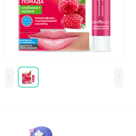
Для детей
Товары для дома
Для бровей
Тушь для бровей
Колготки и чулки
Карандаши и лайнеры для бров
Наборы и сертификаты
Помады и тинты для бровей
Набор для бровей
Окрашивание
Фиксация
Для лица
Базы и основы для макияжа
Тональные средства
BB и СС средства
Фиксаторы макияжа
Контуринг и стробинг
Пудры