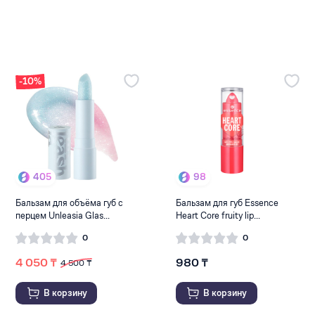
-10%
405
98
Бальзам для объёма губ с
Бальзам для губ Essence
перцем Unleasia Glas...
Heart Core fruity lip...
0
0
4 050 ₸
980 ₸
4 500 ₸
В корзину
В корзину