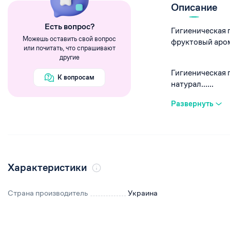
Румяна
Описание
Хайлайтеры
Eсть вопрос?
Гигиеническая 
Пигменты
Можешь оставить свой вопрос
фруктовый аром
или почитать, что спрашивают
другие
Гигиеническая 
К вопросам
натурал......
Развернуть
Характеристики
Страна производитель
Украина