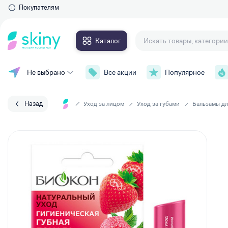
Покупателям
Каталог
Не выбрано
Все акции
Популярное
Для глаз
Макияж
Тушь для ресниц
Уход за лицом
Тени для век
Назад
Уход за лицом
Уход за губами
Бальзамы дл
Контурные карандаши и
Уход за телом
подводки
Накладные ресницы
Уход за волосами
Сыворотки для ресниц и брове
Личная гигиена
Для губ
Парфюмерия
Губные помады
Аксессуары
Блески для губ
Карандаши для губ