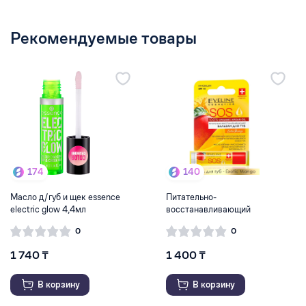
Рекомендуемые товары
174
140
Масло д/губ и щек essence
Питательно-
electric glow 4,4мл
восстанавливающий
бальзам для губ ...
0
0
1 740 ₸
1 400 ₸
В корзину
В корзину