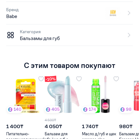
Бренд
Babe
Категория
Бальзамы для губ
С этим товаром покупают
-10%
140
405
174
98
4 500₸
1 400₸
4 050₸
1 740₸
980₸
Питательно-
Бальзам для
Масло д/губ и щек
Бальзам дл