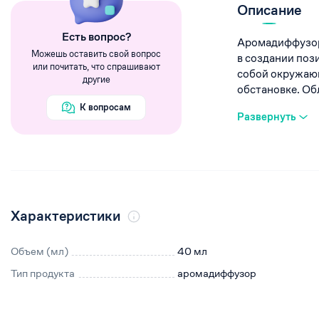
Румяна
Описание
Хайлайтеры
Eсть вопрос?
Аромадиффузор
Пигменты
Можешь оставить свой вопрос
в создании поз
или почитать, что спрашивают
собой окружающ
другие
обстановке. Обл
К вопросам
Развернуть
Характеристики
Объем (мл)
40 мл
Тип продукта
аромадиффузор