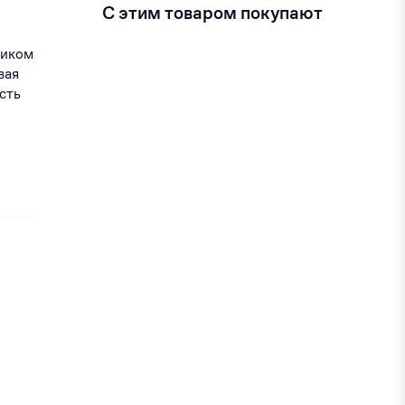
С этим товаром покупают
ником
вая
сть