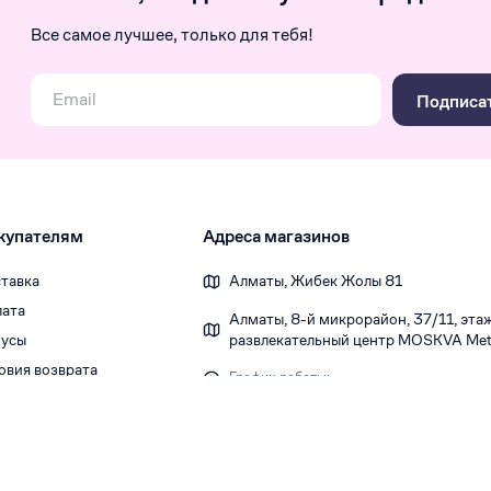
Все самое лучшее, только для тебя!
Подписа
купателям
Адреса магазинов
тавка
Алматы, Жибек Жолы 81
ата
Алматы, 8-й микрорайон, 37/1​1, этаж 
усы
развлекательный центр MOSKVA Metr
овия возврата
График работы:
Ежедневно 10:00-22:00