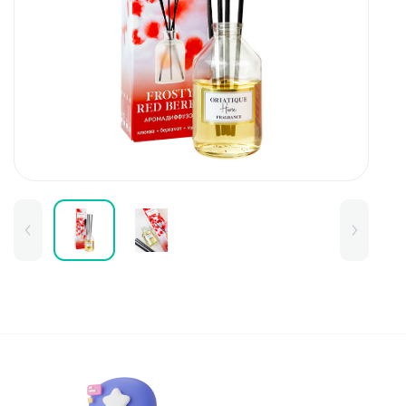
Для детей
Товары для дома
Для бровей
Тушь для бровей
Колготки и чулки
Карандаши и лайнеры для бров
Наборы и сертификаты
Помады и тинты для бровей
Набор для бровей
Окрашивание
Фиксация
Для лица
Базы и основы для макияжа
Тональные средства
BB и СС средства
Фиксаторы макияжа
Контуринг и стробинг
Пудры