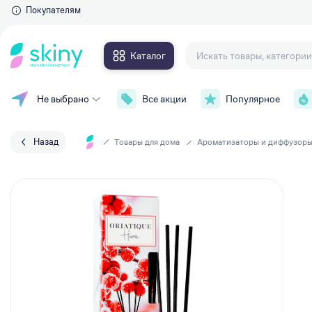
Покупателям
Каталог
Не выбрано
Все акции
Популярное
Для глаз
Макияж
Тушь для ресниц
Уход за лицом
Тени для век
Назад
Товары для дома
Ароматизаторы и диффузор
Контурные карандаши и
Уход за телом
подводки
Накладные ресницы
Уход за волосами
Сыворотки для ресниц и брове
Личная гигиена
Для губ
Парфюмерия
Губные помады
Аксессуары
Блески для губ
Карандаши для губ