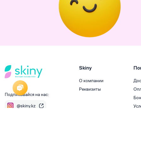
Skiny
По
О компании
Дос
Реквизиты
Опл
Подписывайся на нас:
Бон
@skiny.kz
Усл