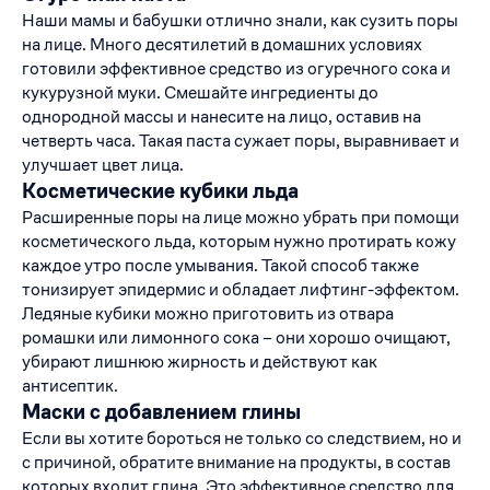
Наши мамы и бабушки отлично знали, как сузить поры
на лице. Много десятилетий в домашних условиях
готовили эффективное средство из огуречного сока и
кукурузной муки. Смешайте ингредиенты до
однородной массы и нанесите на лицо, оставив на
четверть часа. Такая паста сужает поры, выравнивает и
улучшает цвет лица.
Косметические кубики льда
Расширенные поры на лице можно убрать при помощи
косметического льда, которым нужно протирать кожу
каждое утро после умывания. Такой способ также
тонизирует эпидермис и обладает лифтинг-эффектом.
Ледяные кубики можно приготовить из отвара
ромашки или лимонного сока – они хорошо очищают,
убирают лишнюю жирность и действуют как
антисептик.
Маски с добавлением глины
Если вы хотите бороться не только со следствием, но и
с причиной, обратите внимание на продукты, в состав
которых входит глина. Это эффективное средство для